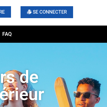
RE
SE CONNECTER
FAQ
ers de
érieur