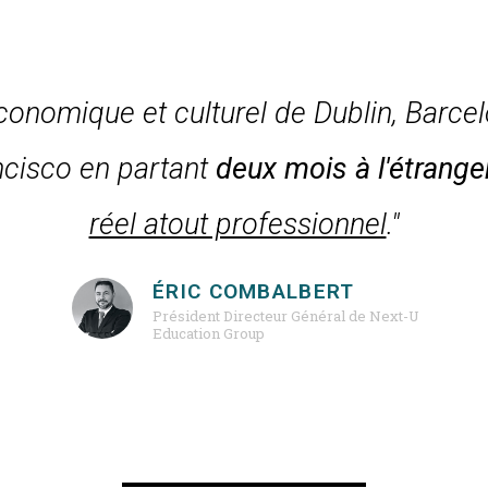
onomique et culturel de Dublin, Barce
ncisco en partant
deux mois à l'étrang
réel atout professionnel
."
ÉRIC COMBALBERT
Président Directeur Général de Next-U
Education Group